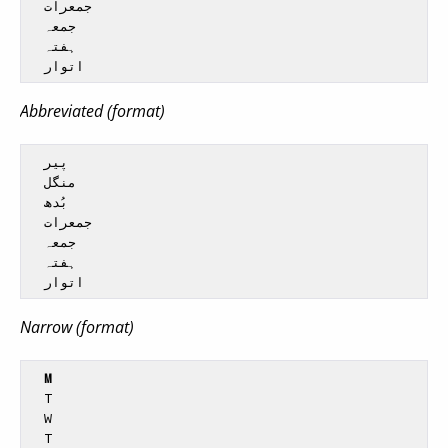
  جمعرات

  جمعہ

  ہفتہ

Abbreviated (format)
  پیر

  منگل

  بُدھ

  جمعرات

  جمعہ

  ہفتہ

Narrow (format)
M
  T

  W

  T
