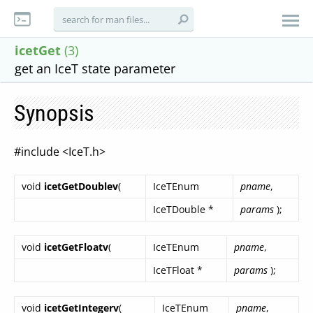
icetGet
(3)
get an IceT state parameter
Synopsis
#include <IceT.h>
void
icetGetDoublev
(
IceTEnum
pname
,
IceTDouble *
params
);
void
icetGetFloatv
(
IceTEnum
pname
,
IceTFloat *
params
);
void
icetGetIntegerv
(
IceTEnum
pname
,