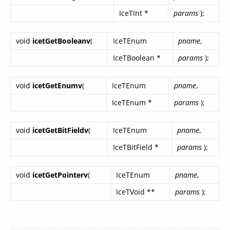
IceTInt *
params
);
void
icetGetBooleanv
(
IceTEnum
pname
,
IceTBoolean *
params
);
void
icetGetEnumv
(
IceTEnum
pname
,
IceTEnum *
params
);
void
icetGetBitFieldv
(
IceTEnum
pname
,
IceTBitField *
params
);
void
icetGetPointerv
(
IceTEnum
pname
,
IceTVoid **
params
);