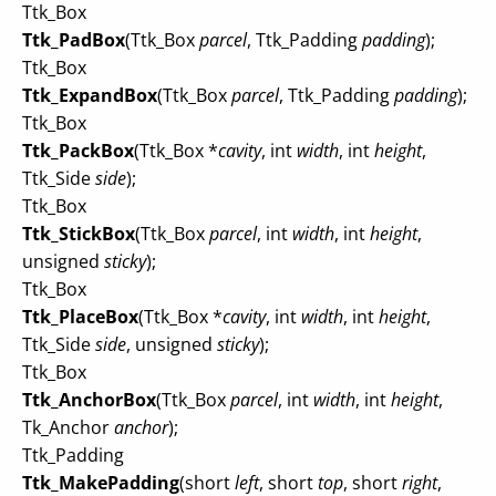
Ttk_Box
Ttk_PadBox
(Ttk_Box
parcel
, Ttk_Padding
padding
);
Ttk_Box
Ttk_ExpandBox
(Ttk_Box
parcel
, Ttk_Padding
padding
);
Ttk_Box
Ttk_PackBox
(Ttk_Box *
cavity
, int
width
, int
height
,
Ttk_Side
side
);
Ttk_Box
Ttk_StickBox
(Ttk_Box
parcel
, int
width
, int
height
,
unsigned
sticky
);
Ttk_Box
Ttk_PlaceBox
(Ttk_Box *
cavity
, int
width
, int
height
,
Ttk_Side
side
, unsigned
sticky
);
Ttk_Box
Ttk_AnchorBox
(Ttk_Box
parcel
, int
width
, int
height
,
Tk_Anchor
anchor
);
Ttk_Padding
Ttk_MakePadding
(short
left
, short
top
, short
right
,