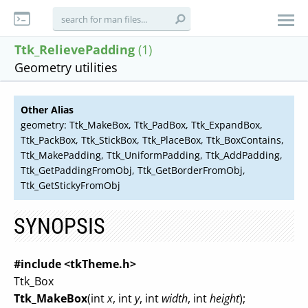
Ttk_RelievePadding
(1)
Geometry utilities
Other Alias
geometry: Ttk_MakeBox, Ttk_PadBox, Ttk_ExpandBox,
Ttk_PackBox, Ttk_StickBox, Ttk_PlaceBox, Ttk_BoxContains,
Ttk_MakePadding, Ttk_UniformPadding, Ttk_AddPadding,
Ttk_GetPaddingFromObj, Ttk_GetBorderFromObj,
Ttk_GetStickyFromObj
SYNOPSIS
#include <tkTheme.h>
Ttk_Box
Ttk_MakeBox
(int
x
, int
y
, int
width
, int
height
);