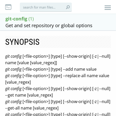
git-config
(1)
Get and set repository or global options
SYNOPSIS
git config
[<file-option>] [type] [--show-origin] [-z|--null]
name [value [value_regex]]
git config
[<file-option>] [type] --add name value
git config
[<file-option>] [type] --replace-all name value
[value_regex]
git config
[<file-option>] [type] [--show-origin] [-z|--null]
--get name [value_regex]
git config
[<file-option>] [type] [--show-origin] [-z|--null]
--get-all name [value_regex]
git config
[<file-option>] [type] [--show-origin] [-z|--null]